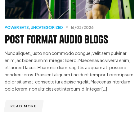
POWER EATS
,
UNCATEGORIZED
16/03/2026
Post format audio blogs
Nunc aliquet, justo non commodo congue, velit sem pulvinar
enim, ac bibendum mi mi eget libero. Maecenas ac viverra enim,
et laoreet lacus. Etiam nisi diam, sagittis ac quam at, posuere
hendrerit eros. Praesent aliquam tincidunt tempor. Lorem ipsum
dolor sit amet, consectetur adipiscing elit. Maecenas interdum
odio lorem, non ultricies est interdum id. Integer […]
READ MORE