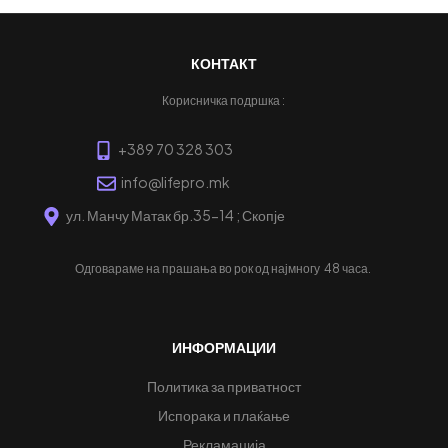
КОНТАКТ
Корисничка подршка :
+389 70 328 303
info@lifepro.mk
ул. Манчу Матак бр.35-14 ; Скопје
Одговараме на прашања во рок од најмногу
48 часа.
ИНФОРМАЦИИ
Политика за приватност
Испорака и плаќање
Рекламација