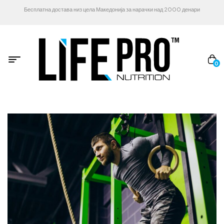
Бесплатна достава низ цела Македонија за нарачки над 2000 денари
0