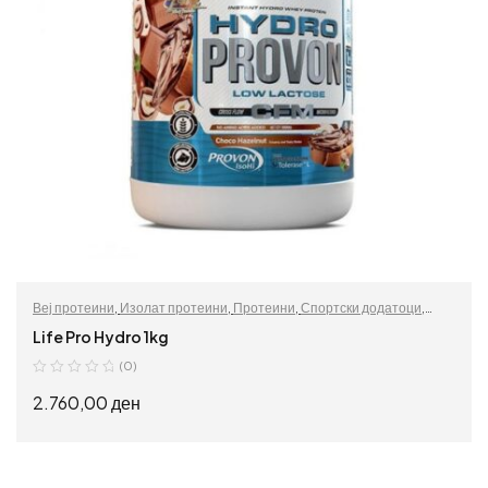
Веј протеини
,
Изолат протеини
,
Протеини
,
Спортски додатоци
,
Хидролизирани протеини
Life Pro Hydro 1kg
(0)
2.760,00
ден
ИЗБЕРИ ОПЦИИ