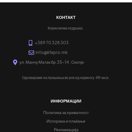
КОНТАКТ
Корисничка подршка :
+389 70 328 303
info@lifepro.mk
ул. Манчу Матак бр.35-14 ; Скопје
Одговараме на прашања во рок од најмногу
48 часа.
ИНФОРМАЦИИ
Политика за приватност
Испорака и плаќање
Рекламација