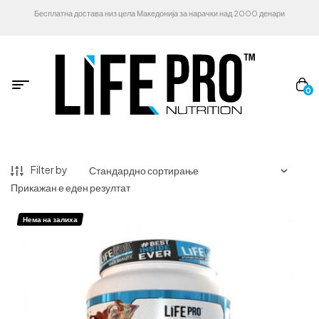
Бесплатна достава низ цела Македонија за нарачки над 2000 денари
0
Filter by
Прикажан е еден резултат
Нема на залиха