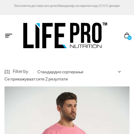
Бесплатна достава низ цела Македонија за нарачки над 2000 денари
0
Filter by
Се прикажуваат сите 2 резултати