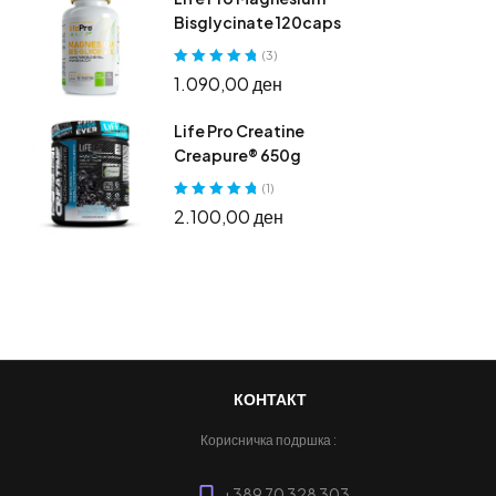
Bisglycinate 120caps
(3)
Оценето
5.00
1.090,00
ден
од 5
Life Pro Creatine
Creapure® 650g
(1)
Оценето
5.00
2.100,00
ден
од 5
КОНТАКТ
Корисничка подршка :
+389 70 328 303