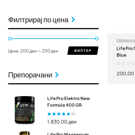
Филтрирај по цена
Облека и 
Life Pro
Цена:
200 ден
—
250 ден
ФИЛТЕР
Blue
200,00
Препорачани
Life Pro Elektro New
Formula 400 GR
(5)
Оценето
5.00
1.830,00
ден
од 5
Life Pro Magnesium