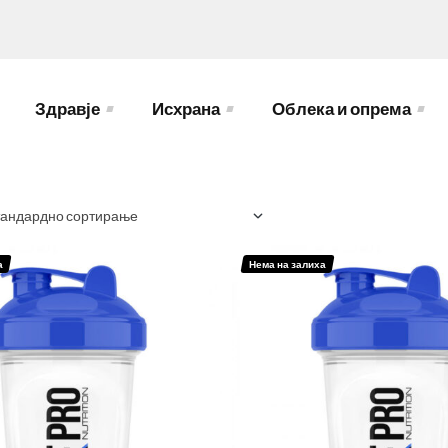
Здравје
Исхрана
Облека и опрема
а
Нема на залиха