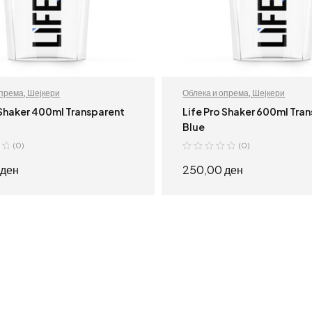
опрема
,
Шејкери
Облека и опрема
,
Шејкери
 Shaker 400ml Transparent
Life Pro Shaker 600ml Tra
Blue
(0)
(0)
ден
250,00
ден
ПРОЧИТАЈ ПОВЕЌЕ
ПРОЧИТАЈ ПОВЕ