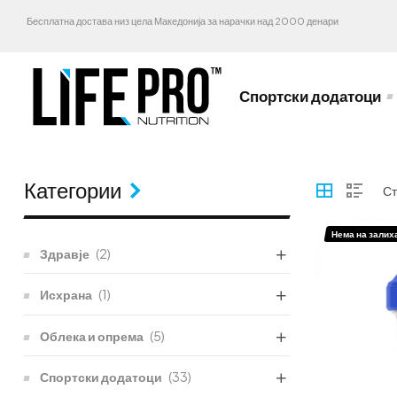
Бесплатна достава низ цела Македонија за нарачки над 2000 денари
Спортски додатоци
Категории
Нема на залих
Здравје
(2)
Исхрана
(1)
Облека и опрема
(5)
Спортски додатоци
(33)