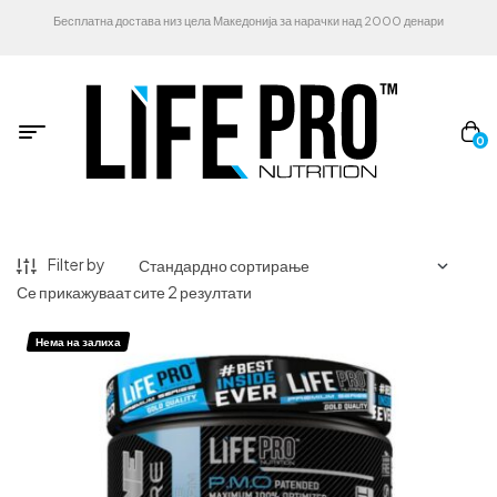
Бесплатна достава низ цела Македонија за нарачки над 2000 денари
0
Filter by
Се прикажуваат сите 2 резултати
Нема на залиха