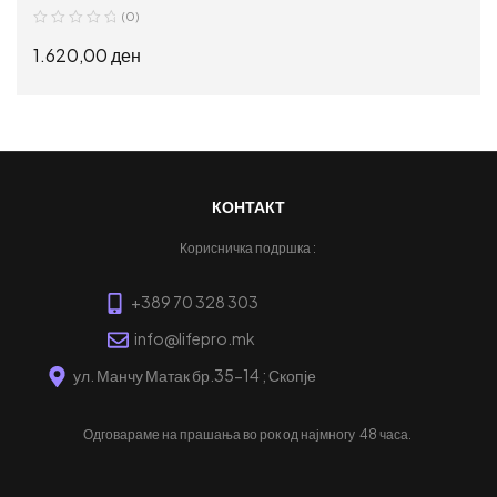
(0)
1.620,00
ден
ПРОЧИТАЈ ПОВЕЌЕ
КОНТАКТ
Корисничка подршка :
+389 70 328 303
info@lifepro.mk
ул. Манчу Матак бр.35-14 ; Скопје
Одговараме на прашања во рок од најмногу
48 часа.