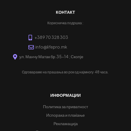
КОНТАКТ
Корисничка подршка :
+389 70 328 303
info@lifepro.mk
ул. Манчу Матак бр.35-14 ; Скопје
Одговараме на прашања во рок од најмногу
48 часа.
ИНФОРМАЦИИ
Политика за приватност
Испорака и плаќање
Рекламација