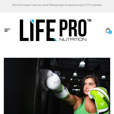
Бесплатна достава низ цела Македонија за нарачки над 2000 денари
0