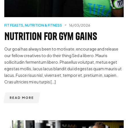
FIT FEASTS
,
NUTRITION & FITNESS
16/03/2026
Nutrition for Gym Gains
Our goal has always been to motivate, encourage and release
our fellow creatives to do their thing Sed a libero. Mauris
sollicitudin fermentum libero. Phasellus volutpat, metus eget
egestas mollis, lacus lacus blandit dui id egestas quam mauris ut
lacus. Fusce risus nisl, viverra et, tempor et, pretium in, sapien.
Cras ultricies mi eu turpis […]
READ MORE