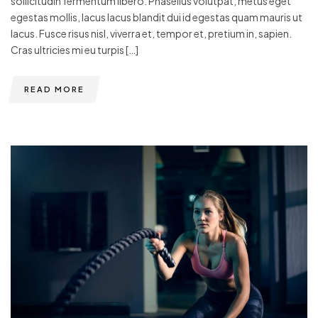
sollicitudin fermentum libero. Phasellus volutpat, metus eget
egestas mollis, lacus lacus blandit dui id egestas quam mauris ut
lacus. Fusce risus nisl, viverra et, tempor et, pretium in, sapien.
Cras ultricies mi eu turpis […]
READ MORE