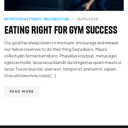
NUTRITION & FITNESS
,
WELLNESS FUEL
16/03/2026
Eating Right for Gym Success
Our goal has always been to motivate, encourage and release
our fellow creatives to do their thing Sed a libero. Mauris
sollicitudin fermentum libero. Phasellus volutpat, metus eget
egestas mollis, lacus lacus blandit dui id egestas quam mauris ut
lacus. Fusce risus nisl, viverra et, tempor et, pretium in, sapien.
Cras ultricies mi eu turpis […]
READ MORE