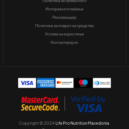
Политика за приватност
Испорака и плаќање
Рекламација
Политика за поврат на средства
Услови на користење
Контактирај не
Copyright © 2024
Life Pro Nutrition Macedonia
.