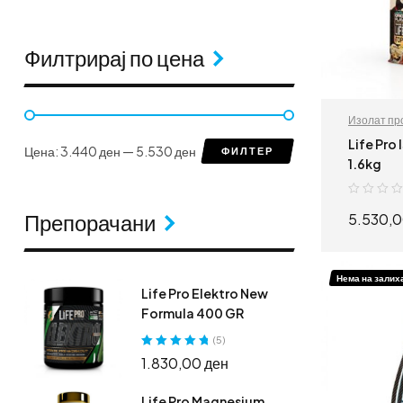
Филтрирај по цена
Изолат пр
додатоци
Life Pro
Цена:
3.440 ден
—
5.530 ден
ФИЛТЕР
1.6kg
5.530,
Препорачани
Нема на залих
Life Pro Elektro New
Formula 400 GR
(5)
Оценето
5.00
1.830,00
ден
од 5
Life Pro Magnesium