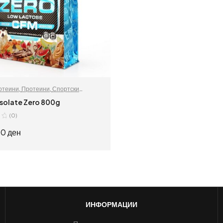
отеини
,
Протеини
,
Спортски
 Isolate Zero 800g
(0)
00
ден
ИЗБЕРИ ОПЦИИ
ИНФОРМАЦИИ