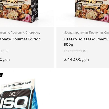
отеини
,
Протеини
,
Спортски
Изолат протеини
,
Протеини
,
Сп
додатоци
 Isolate Gourmet Edition
Life Pro Isolate Gourmet E
800g
(0)
(0)
00
ден
3.440,00
ден
ИЗБЕРИ ОПЦИИ
ИЗБЕРИ ОПЦИИ
а