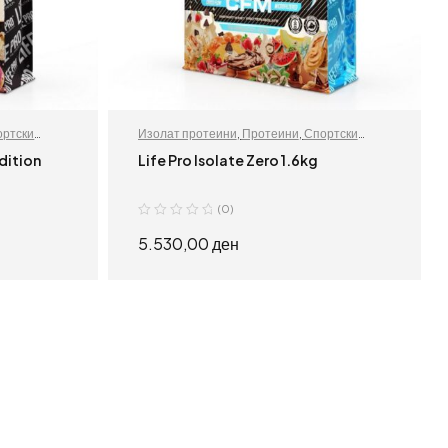
ортски
Изолат протеини
,
Протеини
,
Спортски
додатоци
dition
Life Pro Isolate Zero 1.6kg
(0)
5.530,00
ден
ИЗБЕРИ ОПЦИИ