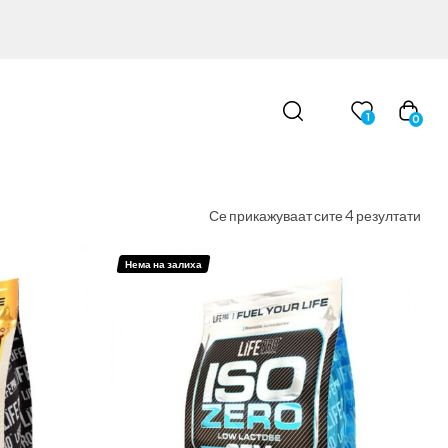
1
0
Се прикажуваат сите 4 резултати
Нема на залиха