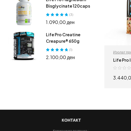
Bisglycinate 120caps
(3)
Оценето
5.00
1.090,00
ден
од 5
Life Pro Creatine
Creapure® 650g
(1)
Изолат пр
Оценето
5.00
2.100,00
ден
додатоци
Life Pro
од 5
3.440,
КОНТАКТ
Корисничка подршка :