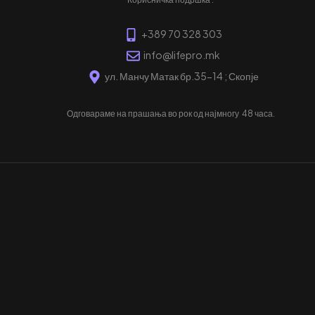
+389 70 328 303
info@lifepro.mk
ул. Манчу Матак бр.35-14 ; Скопје
Одговараме на прашања во рок од најмногу
48 часа.