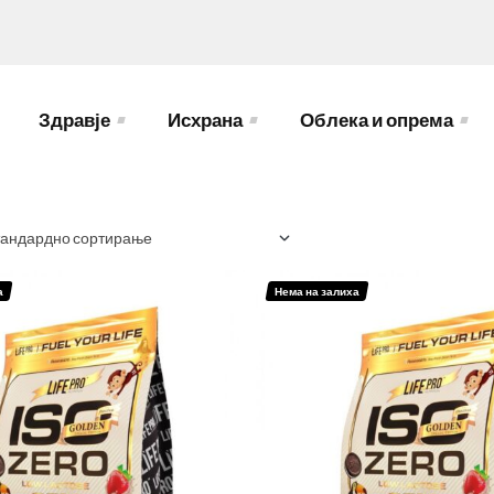
Здравје
Исхрана
Облека и опрема
а
Нема на залиха