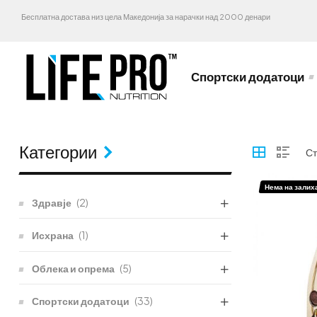
Бесплатна достава низ цела Македонија за нарачки над 2000 денари
Спортски додатоци
Категории
Нема на залих
Здравје
(2)
Исхрана
(1)
Облека и опрема
(5)
Спортски додатоци
(33)