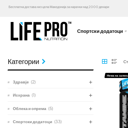
Бесплатна достава низ цела Македонија за нарачки над 2000 денари
Спортски додатоци
Категории
Нема на залих
Здравје
(2)
Исхрана
(1)
Облека и опрема
(5)
Спортски додатоци
(33)