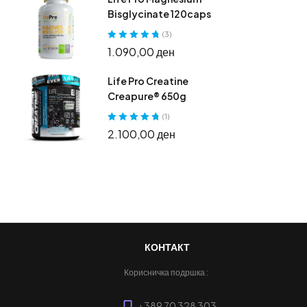
Bisglycinate 120caps
(3)
Оценето
5.00
1.090,00
ден
од 5
Life Pro Creatine
Creapure® 650g
(1)
Оценето
5.00
2.100,00
ден
од 5
КОНТАКТ
Корисничка подршка :
+389 70 328 303