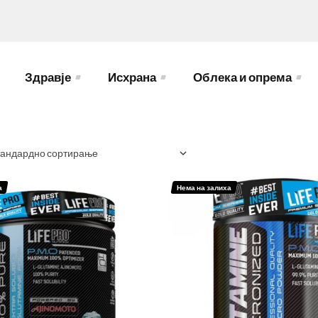
Здравје
Исхрана
Облека и опрема
а
Нема на залиха