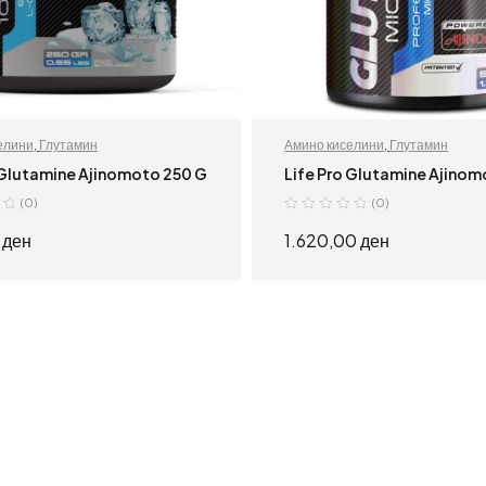
елини
,
Глутамин
Амино киселини
,
Глутамин
 Glutamine Ajinomoto 250 G
Life Pro Glutamine Ajino
(0)
(0)
0
ден
1.620,00
ден
ПРОЧИТАЈ ПОВЕЌЕ
ПРОЧИТАЈ ПОВЕ