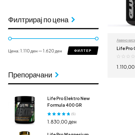
Филтрирај по цена
Амино кис
Life Pro
Цена:
1.110 ден
—
1.620 ден
ФИЛТЕР
1.110,0
Препорачани
Life Pro Elektro New
Formula 400 GR
(5)
Оценето
5.00
1.830,00
ден
од 5
Life Pro Magnesium