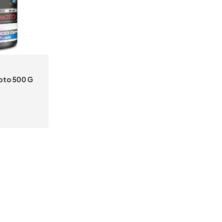
moto 500 G
ЌЕ