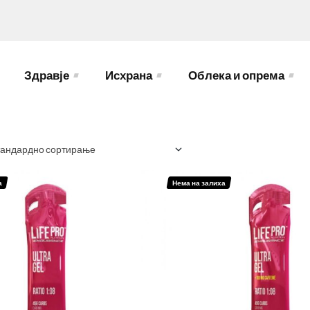
Здравје
Исхрана
Облека и опрема
а
Нема на залиха