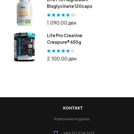
Bisglycinate 120caps
(3)
Оценето
5.00
1.090,00
ден
од 5
Life Pro Creatine
Creapure® 650g
(1)
Оценето
5.00
2.100,00
ден
од 5
КОНТАКТ
Корисничка подршка :
+389 70 328 303