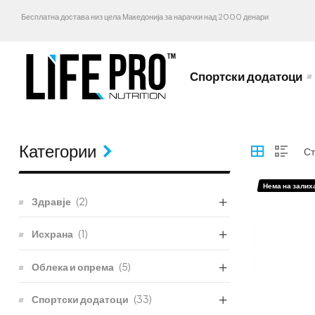
Бесплатна достава низ цела Македонија за нарачки над 2000 денари
Спортски додатоци
Категории
Нема на залих
Здравје
(2)
Исхрана
(1)
Облека и опрема
(5)
Спортски додатоци
(33)