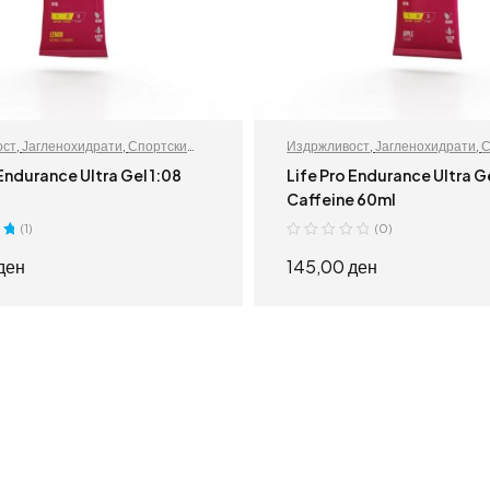
ост
,
Јагленохидрати
,
Спортски
Издржливост
,
Јагленохидрати
,
С
додатоци
 Endurance Ultra Gel 1:08
Life Pro Endurance Ultra G
Caffeine 60ml
(1)
(0)
0
ден
145,00
ден
ИЗБЕРИ ОПЦИИ
ИЗБЕРИ ОПЦИИ