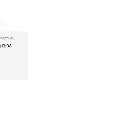
портски
el 1:08