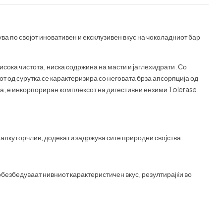
а по својот иновативен и ексклузивен вкус на чоколадниот бар
сока чистота, ниска содржина на масти и јаглехидрати. Со
т од сурутка се карактеризира со неговата брза апсорпција од
ја, е инкорпориран комплексот на дигестивни ензими Tolerase.
малку горчлив, додека ги задржува сите природни својства.
безбедуваат нивниот карактеристичен вкус, резултирајќи во