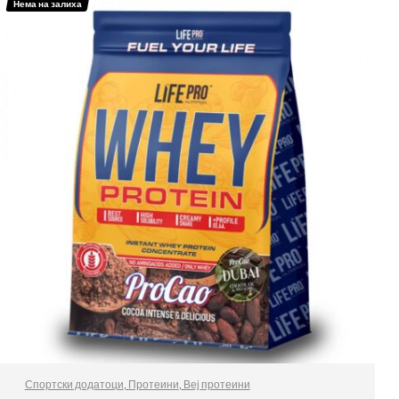
Нема на залиха
Спортски додатоци
,
Протеини
,
Веј протеини