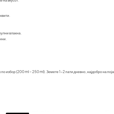
квити.
улни влакна.
ини.
 по избор (200 ml – 250 ml). Земете 1-2 пати дневно, најдобро на пој