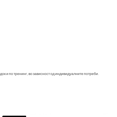
адок и по тренинг, во зависност од индивидуалните потреби.