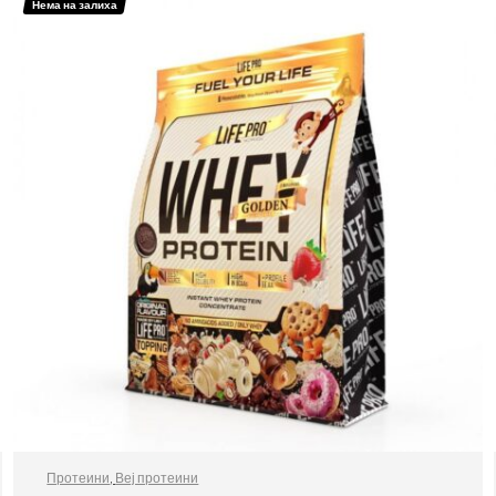
Нема на залиха
Протеини
,
Веј протеини