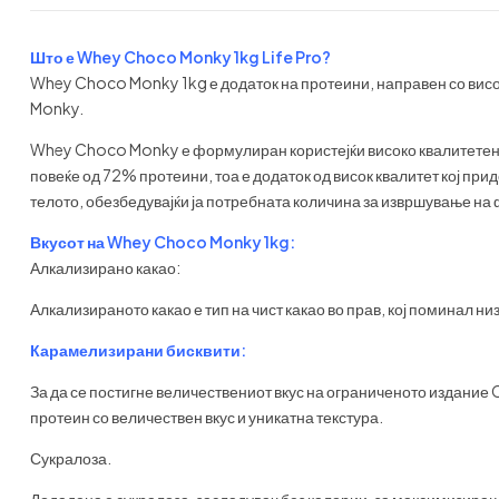
Што е Whey Choco Monky 1kg Life Pro?
Whey Choco Monky 1kg е додаток на протеини, направен со висок
Monky.
Whey Choco Monky е формулиран користејќи високо квалитетен ко
повеќе од 72% протеини, тоа е додаток од висок квалитет кој пр
телото, обезбедувајќи ја потребната количина за извршување на 
Вкусот на Whey Choco Monky 1kg:
Алкализирано какао:
Алкализираното какао е тип на чист какао во прав, кој поминал ни
Карамелизирани бисквити:
За да се постигне величествениот вкус на ограниченото издание
протеин со величествен вкус и уникатна текстура.
Сукралоза.
Додадена е сукралоза, засладувач без калории, за максимизирањ