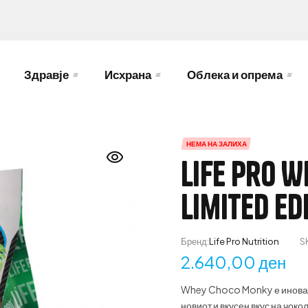
Здравје
Исхрана
Облека и опрема
НЕМА НА ЗАЛИХА
Life Pro 
Limited Ed
Бренд:
Life Pro Nutrition
S
2.640,00
ден
Whey Choco Monky е иновати
новиот и вкусен вкус на чок