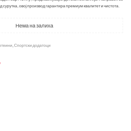
д сурутка, овој производ гарантира премиум квалитет и чистота.
Нема на залиха
отеини
,
Спортски додатоци
k
r
nkedin
Pinterest