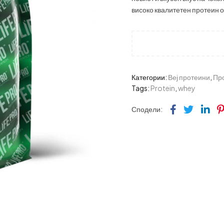
високо квалитетен протеин о
Категории:
Веј протеини
,
Пр
Tags:
Protein
,
whey
Faceboo
Twitte
Li
Сподели: