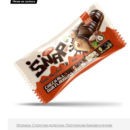
Нема на залиха
Исхрана
,
Спортски додатоци
,
Протеински барови и гелови