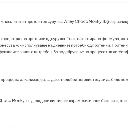
о квалитетен протеин од сурутка. Whey Choco Monky 1kg се разликув
нцентрат на протеини од сурутка. Тоа е патентирана формула, со ви
идонесува кон исполнување на дневните потреби од протеини. Протеино
функциите во кои е потребен. За подобрување на процесот на дигести
з процес на алкализација, за да се подобри неговиот вкус и да биде по
 Choco Monky, се додадени вистински карамелизирани бисквити, кои о
е на вкусот.