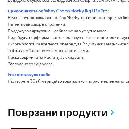
Придобивките од Whey Choco Monky 1kg Life Pro:
Вкусен вкус на чоколадниот бар Monky, со вистински парчиња бис
Патентиран извор на протеини.
Поддржува одржување и добивање на мускулна маса.
Подобрува перформансите и опоравувањето на оштетените муск
Висока биолошка вредност: обезбедува 9 суштински аминокисел
Tolerase: обогатено со комплекс на ензими.
Ниска содржина на масти и јаглехидрати.
Засладено со сукралоза.
Упатства за употреба
Растворете 30 г (1 мерица) во вода, млеко или растителен напиток
Поврзани продукти