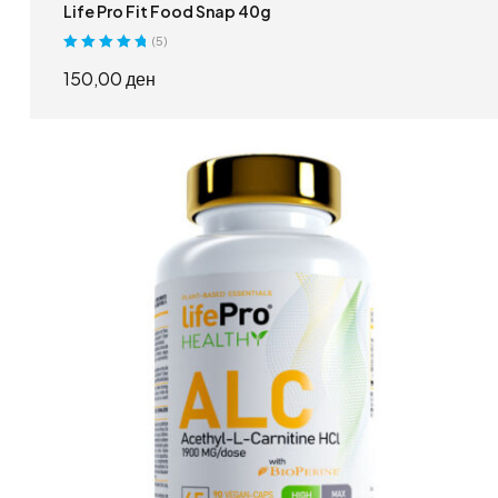
Life Pro Fit Food Snap 40g
(5)
Оценето
5.00
150,00
ден
од 5
ИЗБЕРИ ОПЦИИ