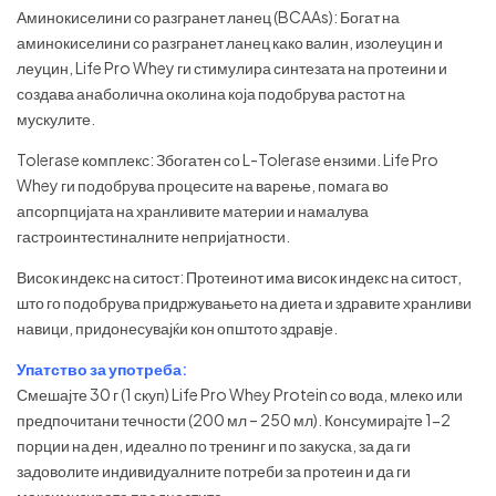
Аминокиселини со разгранет ланец (BCAAs): Богат на
аминокиселини со разгранет ланец како валин, изолеуцин и
леуцин, Life Pro Whey ги стимулира синтезата на протеини и
создава анаболична околина која подобрува растот на
мускулите.
Tolerase комплекс: Збогатен со L-Tolerase ензими. Life Pro
Whey ги подобрува процесите на варење, помага во
апсорпцијата на хранливите материи и намалува
гастроинтестиналните непријатности.
Висок индекс на ситост: Протеинот има висок индекс на ситост,
што го подобрува придржувањето на диета и здравите хранливи
навици, придонесувајќи кон општото здравје.
Упатство за употреба:
Смешајте 30 г (1 скуп) Life Pro Whey Protein со вода, млеко или
предпочитани течности (200 мл – 250 мл). Консумирајте 1-2
порции на ден, идеално по тренинг и по закуска, за да ги
задоволите индивидуалните потреби за протеин и да ги