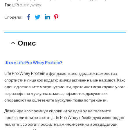
Tags:
Protein
,
whey
Facebook
Twitter
Linkedin
Pinterest
Сподели:
Опис
Што е Life Pro Whey Protein?
Life Pro Whey Protein е фундаментален додаток наменет за
спортисти и лица кои водат физички активен начин на живот. Како
еден од основните макронутриенти, протеинот игра клучна улога
во развојот на мускулната маса, нејзиното одржување и
опоравокот на оштетените мускулни ткива по тренинзи.
Дизајниран со премиум сировини од еден од најголемите
производители во светот, Life Pro Whey обезбедува извонреден
квалитет, со богат профил на аминокиселини и без додатоци