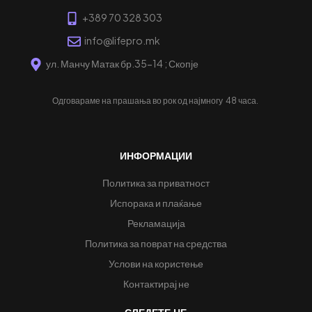
+389 70 328 303
info@lifepro.mk
ул. Манчу Матак бр.35-14 ; Скопје
Одговараме на прашања во рок од најмногу
48 часа.
ИНФОРМАЦИИ
Политика за приватност
Испорака и плаќање
Рекламација
Политика за поврат на средства
Услови на користење
Контактирај не
СЛЕДЕТЕ НЕ