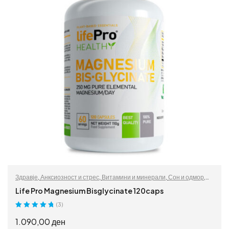
Здравје
,
Анксиозност и стрес
,
Витамини и минерали
,
Сон и одмор
,
Спортски додатоци
,
Витамини и минерали
Life Pro Magnesium Bisglycinate 120caps
(3)
Оценето
5.00
1.090,00
ден
од 5