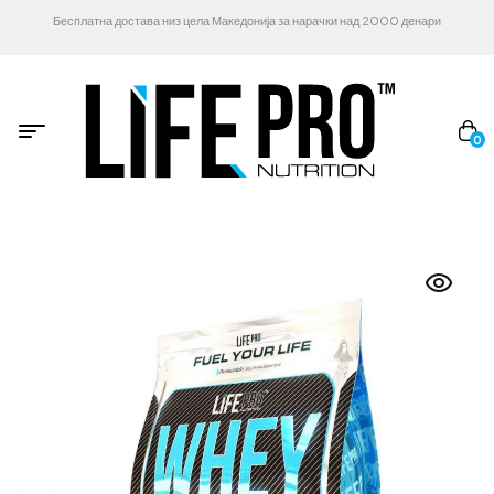
Бесплатна достава низ цела Македонија за нарачки над 2000 денари
0