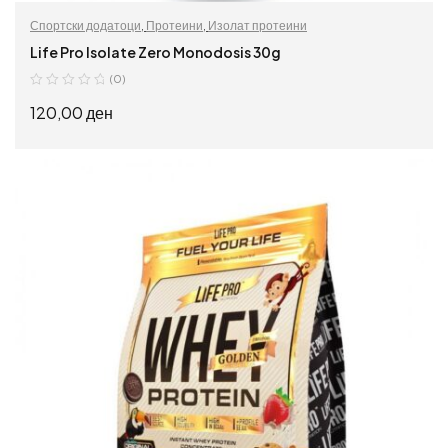
Спортски додатоци
,
Протеини
,
Изолат протеини
Life Pro Isolate Zero Monodosis 30g
(0)
120,00
ден
ИЗБЕРИ ОПЦИИ