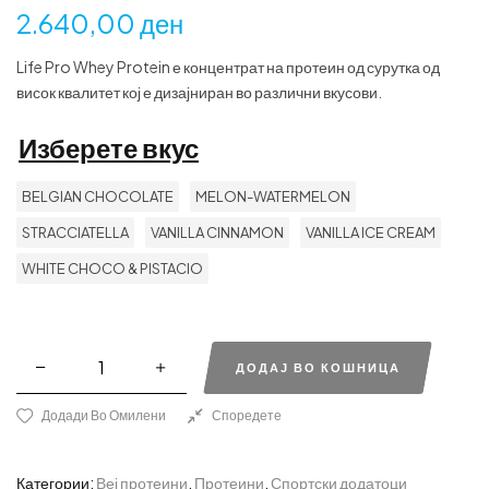
Оценето
1
5.00
2.640,00
ден
од 5 врз
основа на
Life Pro Whey Protein е концентрат на протеин од сурутка од
оценка на
висок квалитет кој е дизајниран во различни вкусови.
клиент
Изберете вкус
BELGIAN CHOCOLATE
MELON-WATERMELON
STRACCIATELLA
VANILLA CINNAMON
VANILLA ICE CREAM
WHITE CHOCO & PISTACIO
ДОДАЈ ВО КОШНИЦА
Додади Во Омилени
Споредете
Категории:
Веј протеини
,
Протеини
,
Спортски додатоци