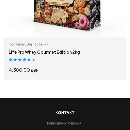
Протеини
,
Веј протеини
Life Pro Whey Gourmet Edition 2kg
(1)
Оценето
5.00
4.300,00
ден
од 5
ИЗБЕРИ ОПЦИИ
КОНТАКТ
Корисничка подршка :