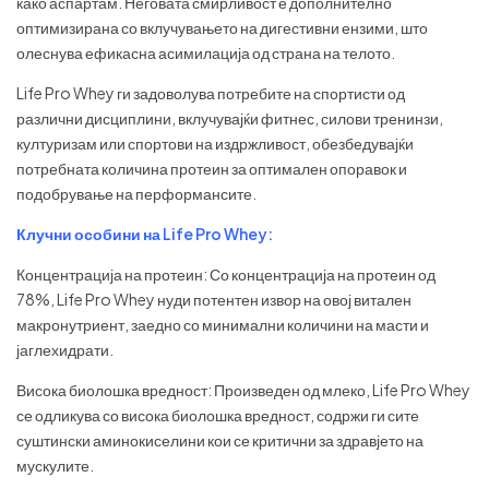
како аспартам. Неговата смирливост е дополнително
оптимизирана со вклучувањето на дигестивни ензими, што
олеснува ефикасна асимилација од страна на телото.
Life Pro Whey ги задоволува потребите на спортисти од
различни дисциплини, вклучувајќи фитнес, силови тренинзи,
културизам или спортови на издржливост, обезбедувајќи
потребната количина протеин за оптимален опоравок и
подобрување на перформансите.
Клучни особини на Life Pro Whey:
Концентрација на протеин: Со концентрација на протеин од
78%, Life Pro Whey нуди потентен извор на овој витален
макронутриент, заедно со минимални количини на масти и
јаглехидрати.
Висока биолошка вредност: Произведен од млеко, Life Pro Whey
се одликува со висока биолошка вредност, содржи ги сите
суштински аминокиселини кои се критични за здравјето на
мускулите.