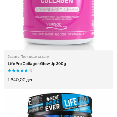
Здравје
,
Производи за жени
Life Pro Collagen Glow Up 300g
(4)
Оценето
5.00
1.940,00
ден
од 5
ИЗБЕРИ ОПЦИИ