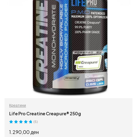
Креатини
Life Pro Creatine Creapure® 250g
(5)
Оценето
5.00
1.290,00
ден
од 5