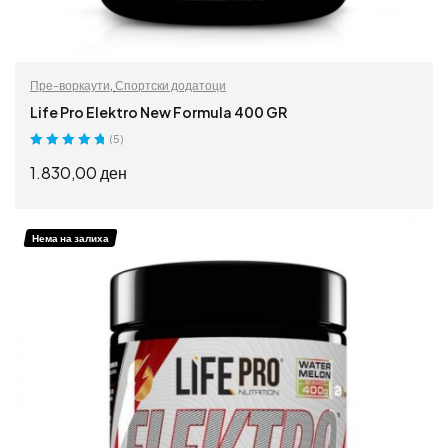
Пре-воркаути
,
Спортски додатоци
Life Pro Elektro New Formula 400 GR
(5)
Оценето
5.00
1.830,00
ден
од 5
ИЗБЕРИ ОПЦИИ
Нема на залиха