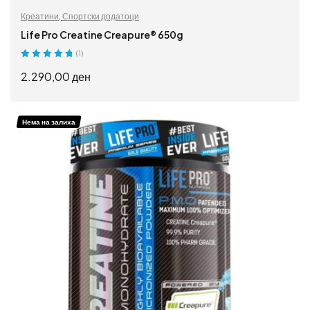
Креатини
,
Спортски додатоци
Life Pro Creatine Creapure® 650g
(1)
Оценето
5.00
2.290,00
ден
од 5
ПРОЧИТАЈ ПОВЕЌЕ
Нема на залиха