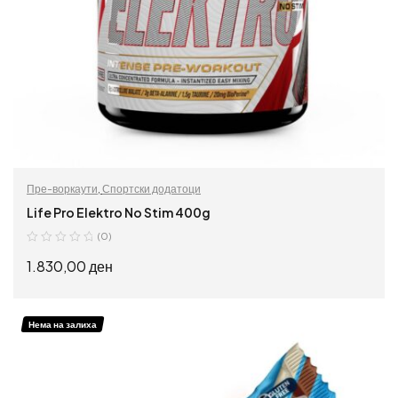
Пре-воркаути
,
Спортски додатоци
Life Pro Elektro No Stim 400g
(0)
1.830,00
ден
ИЗБЕРИ ОПЦИИ
Нема на залиха