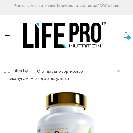
Бесплатна достава низ цела Македонија за нарачки над 2000 денари
0
Filter by
Прикажувам 1–12 од 35 резултати