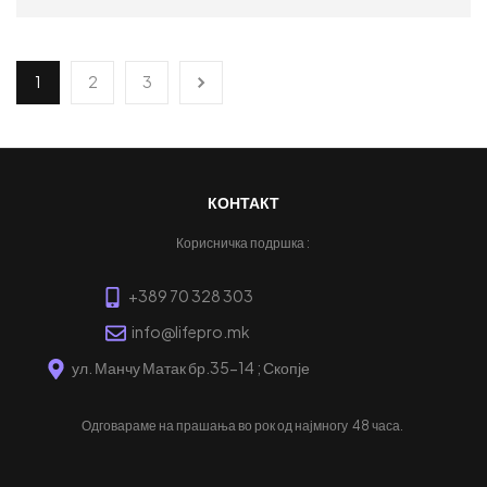
ПРОЧИТАЈ ПОВЕЌЕ
1
2
3
КОНТАКТ
Корисничка подршка :
+389 70 328 303
info@lifepro.mk
ул. Манчу Матак бр.35-14 ; Скопје
Одговараме на прашања во рок од најмногу
48 часа.