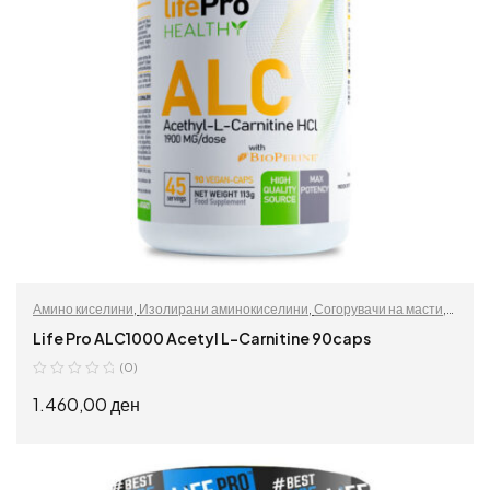
Амино киселини
,
Изолирани аминокиселини
,
Согорувачи на масти
,
Спортски додатоци
Life Pro ALC1000 Acetyl L-Carnitine 90caps
(0)
1.460,00
ден
ДОДАЈ ВО КОШНИЦА