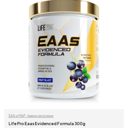
EAA и MAP
,
Амино киселини
Life Pro Eaas Evidenced Formula 300g