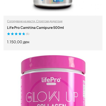
Согорувачи на масти
,
Спортски додатоци
Life Pro Carnitina Carnipure 500ml
(5)
Оценето
5.00
1.150,00
ден
од 5
ПРОЧИТАЈ ПОВЕЌЕ