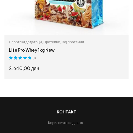
Спортски додатоци
,
Протеини
,
Веј протеини
Life Pro Whey 1kg New
(1)
Оценето
5.00
2.640,00
ден
од 5
ИЗБЕРИ ОПЦИИ
КОНТАКТ
Корисничка подршка :