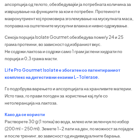
апсорпција од телото, обезбедувајќи ја потребната количина за
извршување на функциите за кои е потребен. Протеинот е
макронутриент кој промовира зголемување на мускулната маса,
поправка на оштетените мускулни влакна и нивно одржување.
Секоја порција Isolate Gourmet обезбедува помеѓу 24 и 25
грама протеини, во зависност од избраниот вкус.
Не содржи лактоза и содржи само 1 грам јаглени хидрати по
порција и 0,3 грама масти.
Life Pro Gourmet Isolate е збогатен со патентираниот
комплекс на дигестивни ензими L-Tolerase.
Го подобрува варењето и апсорпцијата на хранливите материи.
Исто така, го прави погоден за користење кај луѓе со
нетолеранција на лактоза.
Како да се користи
Растворете 30 g (1 топка) во вода, млеко или зеленчук по избор
(200 ml – 250 ml). Земете 1-2 пати на ден, по можност за појадок
и после тренинг, во зависност од индивидуалните барања.