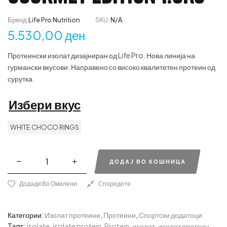
Бренд:
Life Pro Nutrition
SKU:
N/A
5.530,00
ден
Протеински изолат дизајниран од Life Pro. Нова линија на
гурмански вкусови. Направено со високо квалитетен протеин од
сурутка.
Избери вкус
WHITE CHOCO RINGS
ДОДАЈ ВО КОШНИЦА
Додади Во Омилени
Споредете
Категории:
Изолат протеини
,
Протеини
,
Спортски додатоци
Tags:
isolate
,
isolate protein
,
Protein
,
исолат
,
исолат протеин
,