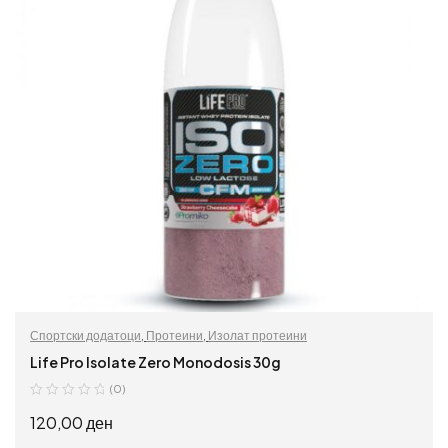
Спортски додатоци
,
Протеини
,
Изолат протеини
Life Pro Isolate Zero Monodosis 30g
(0)
120,00
ден