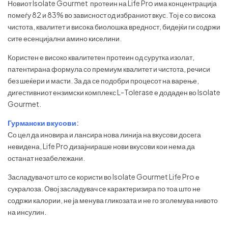
Новиот Isolate Gourmet протеин на Life Pro има концентрација
помеѓу 82 и 83% во зависност од избраниот вкус. Тој е со висока
чистота, квалитет и висока биолошка вредност, бидејќи ги содржи
сите есенцијални амино киселини.
Користен е високо квалитетен протеин од сурутка изолат,
патентирана формула со премиум квалитет и чистота, речиси
без шеќери и масти. За да се подобри процесот на варење,
дигестивниот ензимски комплекс L-Tolerase е додаден во Isolate
Gourmet.
Гурмански вкусови:
Со цел да иновира и лансира нова линија на вкусови досега
невидена, Life Pro дизајнираше нови вкусови кои нема да
останат незабележани.
Засладувачот што се користи во Isolate Gourmet Life Pro е
сукралоза. Овој засладувач се карактеризира по тоа што не
содржи калории, не ја менува гликозата и не го зголемува нивото
на инсулин.