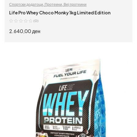
Спортски додатоци
,
Протеини
,
Веј протеини
Life Pro Whey Choco Monky 1kg Limited Edition
(0)
2.640,00
ден
ПРОЧИТАЈ ПОВЕЌЕ