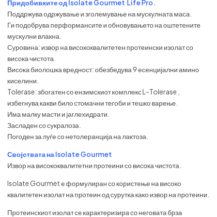
Придобивките од Isolate Gourmet Life Pro.
Поддржува одржување и зголемување на мускулната маса.
Ги подобрува перформансите и обновувањето на оштетените
мускулни влакна.
Суровина: извор на висококвалитетен протеински изолат со
висока чистота.
Висока биолошка вредност: обезбедува 9 есенцијални амино
киселини.
Tolerase: збогатен со ензимскиот комплекс L-Tolerase ,
избегнува какви било стомачни тегоби и тешко варење.
Има малку масти и јаглехидрати.
Засладен со сукралоза.
Погоден за луѓе со нетолеранција на лактоза.
Својствата на Isolate Gourmet
Извор на висококвалитетни протеини со висока чистота.
Isolate Gourmet е формулиран со користење на високо
квалитетен изолат на протеин од сурутка како извор на протеини.
Протеинскиот изолат се карактеризира со неговата брза