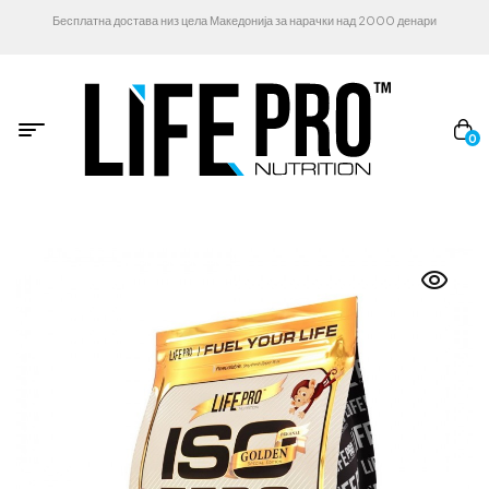
Бесплатна достава низ цела Македонија за нарачки над 2000 денари
0