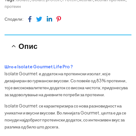
протеин
Facebook
Twitter
Linkedin
Pinterest
Сподели:
Опис
Што е Isolate Gourmet Life Pro ?
Isolate Gourmet е додаток на протеински изолат, кој е
дизајниран во гурмански вкусови. Со повеќе од 83% протеини,
тој е висококвалитетен додаток со висока чистота; придонесува
за задоволување на дневните потреби за протеини.
Isolate Gourmet се карактеризира со нова разновидност на
уникатни и вкусни вкусови. Во линијата Gourmet, целта е да се
понуди најдобриот протеински додаток, со интензивен вкус за
разлика од било што досега.