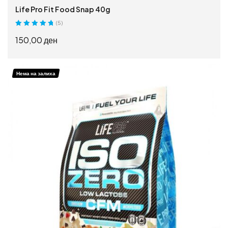
Life Pro Fit Food Snap 40g
(5)
Оценето
5.00
150,00
ден
од 5
ИЗБЕРИ ОПЦИИ
Нема на залиха