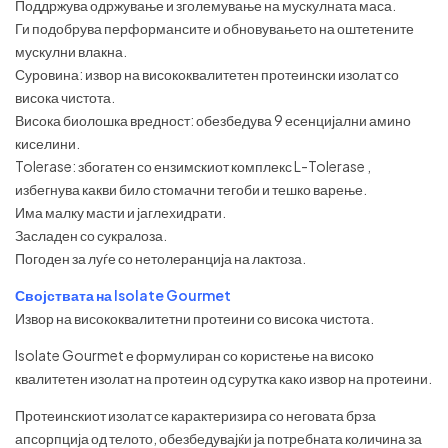
Поддржува одржување и зголемување на мускулната маса.
Ги подобрува перформансите и обновувањето на оштетените
мускулни влакна.
Суровина: извор на висококвалитетен протеински изолат со
висока чистота.
Висока биолошка вредност: обезбедува 9 есенцијални амино
киселини.
Tolerase: збогатен со ензимскиот комплекс L-Tolerase ,
избегнува какви било стомачни тегоби и тешко варење.
Има малку масти и јаглехидрати.
Засладен со сукралоза.
Погоден за луѓе со нетолеранција на лактоза.
Својствата на Isolate Gourmet
Извор на висококвалитетни протеини со висока чистота.
Isolate Gourmet е формулиран со користење на високо
квалитетен изолат на протеин од сурутка како извор на протеини.
Протеинскиот изолат се карактеризира со неговата брза
апсорпција од телото, обезбедувајќи ја потребната количина за