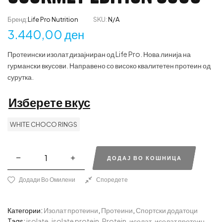
Бренд:
Life Pro Nutrition
SKU:
N/A
3.440,00
ден
Протеински изолат дизајниран од Life Pro. Нова линија на
гурмански вкусови. Направено со високо квалитетен протеин од
сурутка.
Изберете вкус
WHITE CHOCO RINGS
ДОДАЈ ВО КОШНИЦА
Додади Во Омилени
Споредете
Категории:
Изолат протеини
,
Протеини
,
Спортски додатоци
Tags:
isolate
,
isolate protein
,
Protein
,
исолат
,
исолат протеин
,