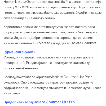
Новиот Isolate Gourmet протеин на Life Pro има концентрација
помеѓу 82 и 83% во зависност од избраниот вкус. Тој е со висока
чистота, квалитет и висока биолошка вредност, бидејќи ги содржи
сите есенцијални амино киселини.
Користена е високо квалитетна сурутка изолат, патентирана
формула со премиум квалитет и чистота, речиси без шеќери и
масти. За да се подобри процесот на варење, дигестивниот
ензимски комплекс L-Tolerase е додаден во Isolate Gourmet.
Гурмански вкусови:
Со цел да иновира и лансира нова линија на вкусови досега
невидена, Life Pro дизајнираше нови вкусови кои нема да
останат незабележани.
Засладувачот што се користи во Isolate Gourmet Life Pro е
сукралоза. Овој засладувач се карактеризира по тоа што не
содржи калории, не ја менува гликозата и не го зголемува нивото
на инсулин.
Придобивките од Isolate Gourmet Life Pro.