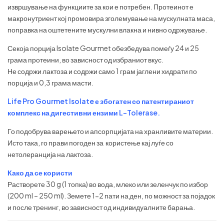
извршување на функциите за кои е потребен. Протеинот е
макронутриент кој промовира зголемување на мускулната маса,
поправка на оштетените мускулни влакна и нивно одржување.
Секоја порција Isolate Gourmet обезбедува помеѓу 24 и 25
грама протеини, во зависност од избраниот вкус.
Не содржи лактоза и содржи само 1 грам јаглени хидрати по
порција и 0,3 грама масти.
Life Pro Gourmet Isolate е збогатен со патентираниот
комплекс на дигестивни ензими L-Tolerase.
Го подобрува варењето и апсорпцијата на хранливите материи.
Исто така, го прави погоден за користење кај луѓе со
нетолеранција на лактоза.
Како да се користи
Растворете 30 g (1 топка) во вода, млеко или зеленчук по избор
(200 ml – 250 ml). Земете 1-2 пати на ден, по можност за појадок
и после тренинг, во зависност од индивидуалните барања.