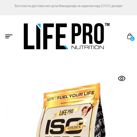
Бесплатна достава низ цела Македонија за нарачки над 2000 денари
0