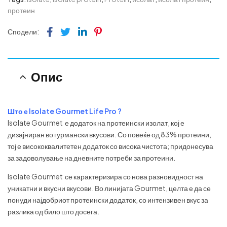
протеин
Facebook
Twitter
Linkedin
Pinterest
Сподели:
Опис
Што е Isolate Gourmet Life Pro ?
Isolate Gourmet е додаток на протеински изолат, кој е
дизајниран во гурмански вкусови. Со повеќе од 83% протеини,
тој е висококвалитетен додаток со висока чистота; придонесува
за задоволување на дневните потреби за протеини.
Isolate Gourmet се карактеризира со нова разновидност на
уникатни и вкусни вкусови. Во линијата Gourmet, целта е да се
понуди најдобриот протеински додаток, со интензивен вкус за
разлика од било што досега.