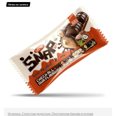
ДОДАЈ ВО КОШНИЦА
Нема на залиха
Исхрана
,
Спортски додатоци
,
Протеински барови и гелови