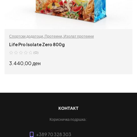
Спортски додатоци
,
Протеини
,
Изолат протеини
Life Pro Isolate Zero 800g
(0)
3.440,00
ден
ИЗБЕРИ ОПЦИИ
КОНТАКТ
Корисничка подршка :
+389 70 328 303