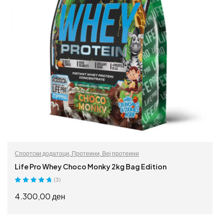
Спортски додатоци
,
Протеини
,
Веј протеини
Life Pro Whey Choco Monky 2kg Bag Edition
(3)
Оценето
5.00
4.300,00
ден
од 5