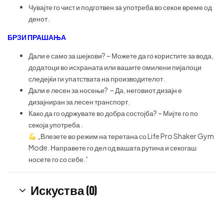
Чувајте го чист и подготвен за употреба во секое време од
денот.
БРЗИ ПРАШАЊА
Дали е само за шејкови? – Можете да го користите за вода,
додатоци во исхраната или вашите омилени пијалоци
следејќи ги упатствата на производителот.
Дали е лесен за носење? – Да, неговиот дизајн е
дизајниран за лесен транспорт.
Како да го одржувате во добра состојба? – Мијте го по
секоја употреба .
„Влезете во режим на теретана со Life Pro Shaker Gym
Mode. Направете го дел од вашата рутина и секогаш
носете го со себе.“
Искуства (0)