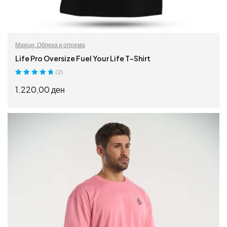
Маици
,
Облека и опрема
Life Pro Oversize Fuel Your Life T-Shirt
(2)
Оценето
5.00
1.220,00
ден
од 5
ИЗБЕРИ ОПЦИИ