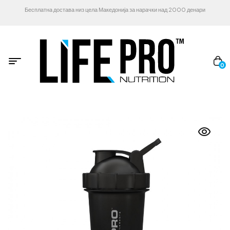
Бесплатна достава низ цела Македонија за нарачки над 2000 денари
0