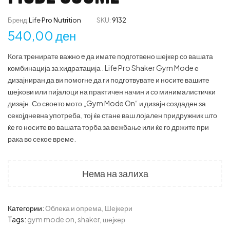
Бренд:
Life Pro Nutrition
SKU:
9132
540,00
ден
Кога тренирате важно e да имате подготвено шејкер со вашата
комбинација за хидратација . Life Pro Shaker Gym Mode е
дизајниран да ви помогне да ги подготвувате и носите вашите
шејкови или пијалоци на практичен начин и со минималистички
дизајн. Со своето мото „Gym Mode On“ и дизајн создаден за
секојдневна употреба, тој ќе стане ваш лојален придружник што
ќе го носите во вашата торба за вежбање или ќе го држите при
рака во секое време.
Нема на залиха
Категории:
Облека и опрема
,
Шејкери
Tags:
gym mode on
,
shaker
,
шејкер