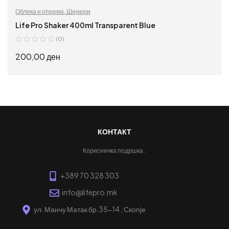
Облека и опрема
,
Шејкери
Life Pro Shaker 400ml Transparent Blue
(0)
200,00
ден
ПРОЧИТАЈ ПОВЕЌЕ
КОНТАКТ
Корисничка подршка :
+389 70 328 303
info@lifepro.mk
ул. Манчу Матак бр.35-14 ; Скопје