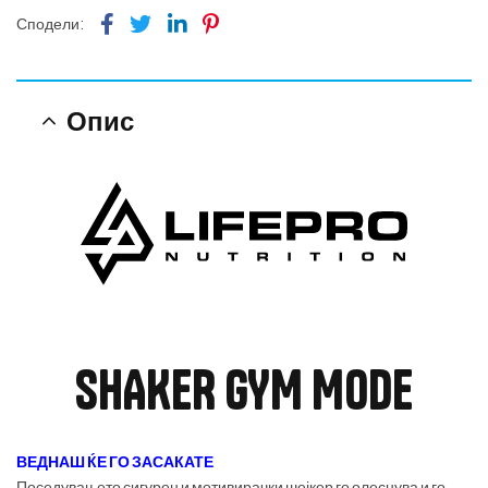
Facebook
Twitter
Linkedin
Pinterest
Сподели:
Опис
SHAKER GYM MODE
ВЕДНАШ ЌЕ ГО ЗАСАКАТЕ
Поседувањето сигурен и мотивирачки шејкер го олеснува и го