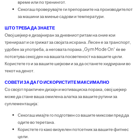
време или по тренингот.
Секогаш проверувајте ги препораките на производителот
за машини за миење садови и температури.
ШТО ТРЕБА ДА ЗНАЕТЕ
Овој шејкер е дизајниран за дневниот ритам на оние кои
тренираат и се грижат за својата исхрана. Лесен е за транспорт,
удобен за употреба, а неговата порака „Gym Mode On“ ќе ве
потсетува секој ден на вашата посветеност на вашите цели.
Користете го и за вашите шејкови и за да останете хидрирани во
текот на денот.
СОВЕТИ ЗА ДА ГО ИСКОРИСТИТЕ МАКСИМАЛНО
Со својот практичен дизајн и мотивациска порака, овој шејкер
може да стане ваша омилена алатка за вашите рутини за
суплементација:
Секогаш имајте го подготвен со вашите миксови пред да
одите во теретана.
Користете го како визуелен потсетник за вашите фитнес
цели.