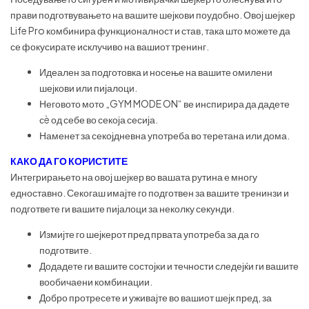
прави подготвувањето на вашите шејкови поудобно. Овој шејкер
Life Pro комбинира функционалност и став, така што можете да
се фокусирате исклучиво на вашиот тренинг.
Идеален за подготовка и носење на вашите омилени
шејкови или пијалоци.
Неговото мото „GYM MODE ON“ ве инспирира да дадете
сè од себе во секоја сесија.
Наменет за секојдневна употреба во теретана или дома.
КАКО ДА ГО КОРИСТИТЕ
Интегрирањето на овој шејкер во вашата рутина е многу
едноставно. Секогаш имајте го подготвен за вашите тренинзи и
подгответе ги вашите пијалоци за неколку секунди.
Измијте го шејкерот пред првата употреба за да го
подготвите.
Додадете ги вашите состојки и течности следејќи ги вашите
вообичаени комбинации.
Добро протресете и уживајте во вашиот шејк пред, за