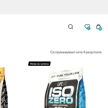
1
0
Се прикажуваат сите 4 резултати
Нема на залиха