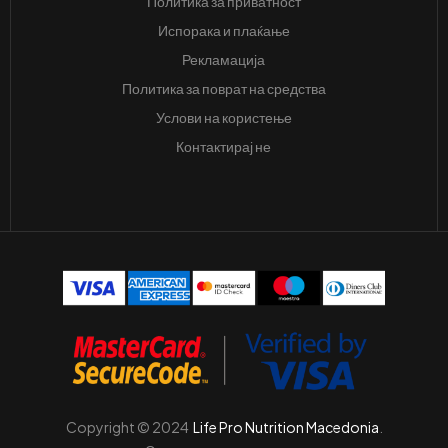
Политика за приватност
Испорака и плаќање
Рекламација
Политика за поврат на средства
Услови на користење
Контактирај не
Copyright © 2024
Life Pro Nutrition Macedonia
.