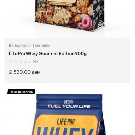
Веј протеини
,
Протеини
Life Pro Whey Gourmet Edition 900g
(0)
2.520,00
ден
ИЗБЕРИ ОПЦИИ
Нема на залиха