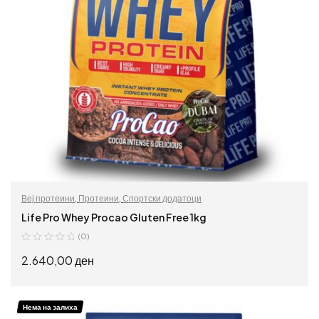
Веј протеини
,
Протеини
,
Спортски додатоци
Life Pro Whey Procao Gluten Free 1kg
(0)
2.640,00
ден
ИЗБЕРИ ОПЦИИ
Нема на залиха