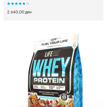
(1)
Оценето
5.00
2.640,00
ден
од 5
ИЗБЕРИ ОПЦИИ