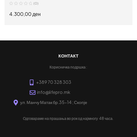
(0)
4.300,00
ден
ИЗБЕРИ ОПЦИИ
КОНТАКТ
Корисничка подршка :
+389 70 328 303
info@lifepro.mk
ул. Манчу Матак бр.35-14 ; Скопје
Одговараме на прашања во рок од најмногу
48 часа.