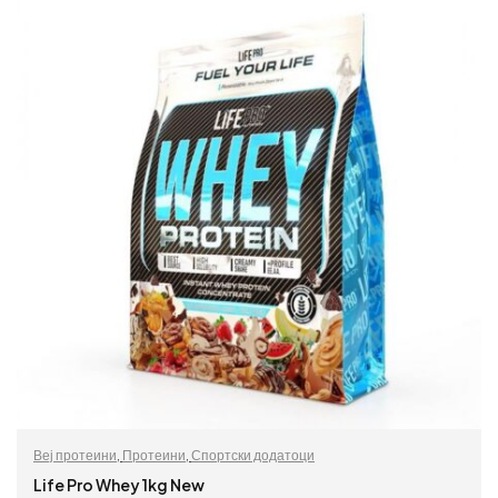
Веј протеини
,
Протеини
,
Спортски додатоци
Life Pro Whey 1kg New