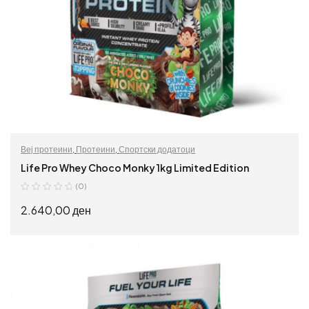
Веј протеини
,
Протеини
,
Спортски додатоци
Life Pro Whey Choco Monky 1kg Limited Edition
(0)
2.640,00
ден
ПРОЧИТАЈ ПОВЕЌЕ