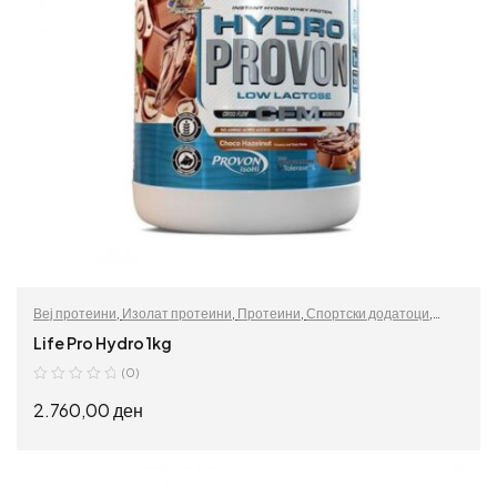
Веј протеини
,
Изолат протеини
,
Протеини
,
Спортски додатоци
,
Хидролизирани протеини
Life Pro Hydro 1kg
(0)
2.760,00
ден
ИЗБЕРИ ОПЦИИ