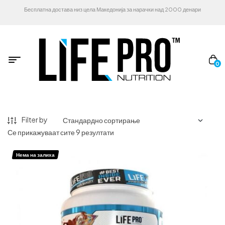
Бесплатна достава низ цела Македонија за нарачки над 2000 денари
0
Filter by
Се прикажуваат сите 9 резултати
Нема на залиха