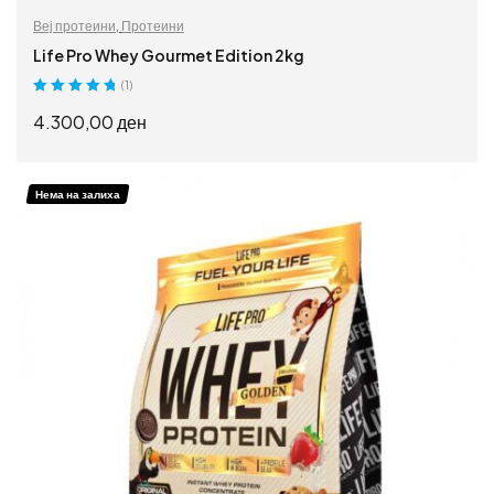
Веј протеини
,
Протеини
Life Pro Whey Gourmet Edition 2kg
(1)
Оценето
5.00
4.300,00
ден
од 5
ИЗБЕРИ ОПЦИИ
Нема на залиха