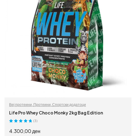
Веј протеини
,
Протеини
,
Спортски додатоци
Life Pro Whey Choco Monky 2kg Bag Edition
(3)
Оценето
5.00
4.300,00
ден
од 5