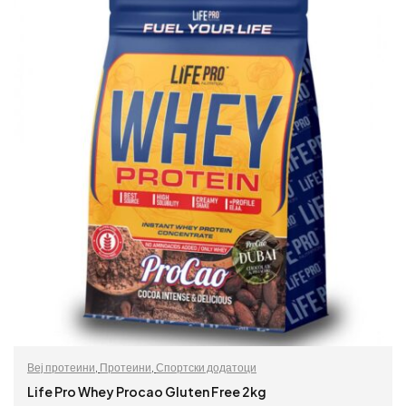
Веј протеини
,
Протеини
,
Спортски додатоци
Life Pro Whey Procao Gluten Free 2kg