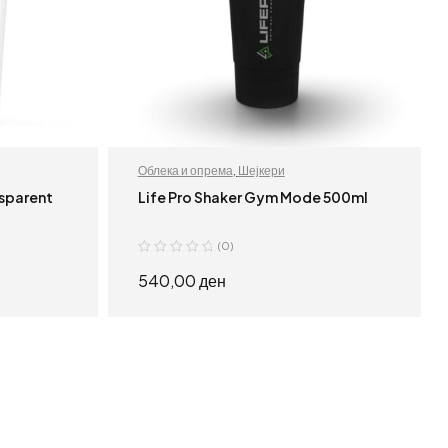
Облека и опрема
,
Шејкери
nsparent
Life Pro Shaker Gym Mode 500ml
(0)
540,00
ден
ЌЕ
ПРОЧИТАЈ ПОВЕЌЕ