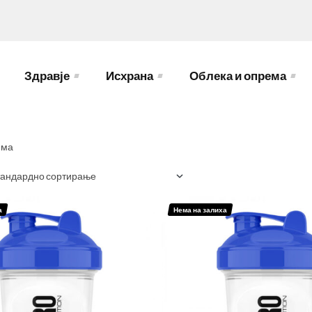
Здравје
Исхрана
Облека и опрема
ема
а
Нема на залиха