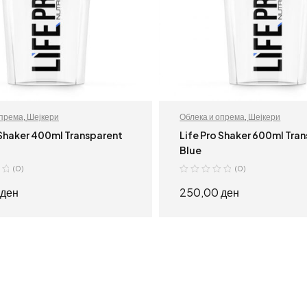
опрема
,
Шејкери
Облека и опрема
,
Шејкери
 Shaker 400ml Transparent
Life Pro Shaker 600ml Tra
Blue
(0)
(0)
ден
250,00
ден
ПРОЧИТАЈ ПОВЕЌЕ
ПРОЧИТАЈ ПОВЕ