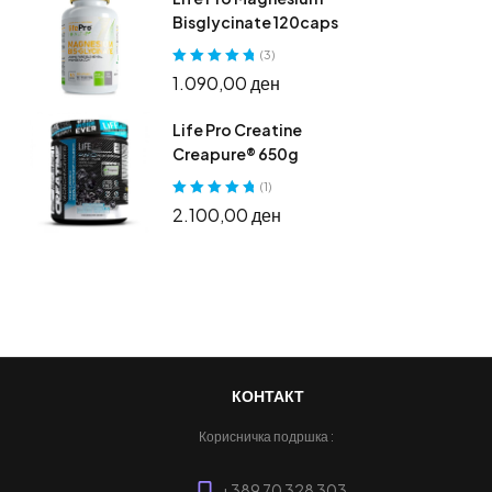
Bisglycinate 120caps
(3)
Оценето
5.00
1.090,00
ден
од 5
Life Pro Creatine
Creapure® 650g
(1)
Оценето
5.00
2.100,00
ден
од 5
КОНТАКТ
Корисничка подршка :
+389 70 328 303