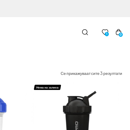
1
0
Се прикажуваат сите 3 резултати
Нема на залиха