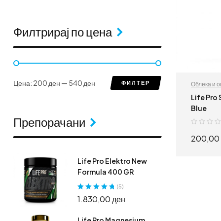
Филтрирај по цена
Цена:
200 ден
—
540 ден
ФИЛТЕР
Облека и 
Life Pro
Blue
Препорачани
200,00
Life Pro Elektro New
Formula 400 GR
(5)
Оценето
5.00
1.830,00
ден
од 5
Life Pro Magnesium