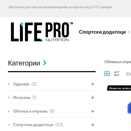
Бесплатна достава низ цела Македонија за нарачки над 2000 денари
Спортски додатоци
Категории
Облека и опр
Здравје
(2)
Нема на залих
Исхрана
(1)
Облека и опрема
(5)
Спортски додатоци
(33)