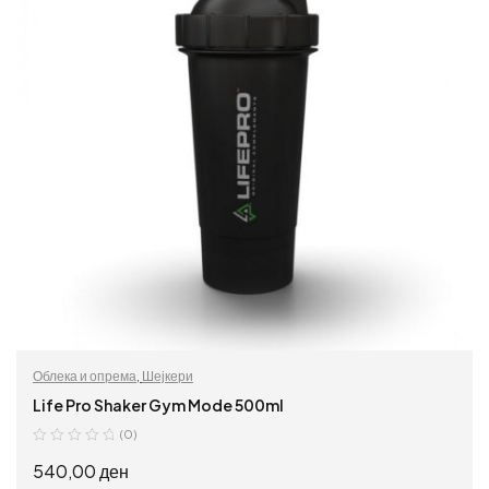
Облека и опрема
,
Шејкери
Life Pro Shaker Gym Mode 500ml
(0)
540,00
ден