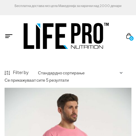
Бесплатна достава низ цела Македонија за нарачки над 2000 денари
0
Filter by
Се прикажуваат сите 5 резултати