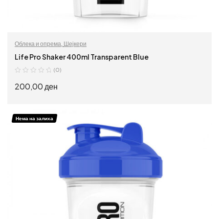
Облека и опрема
,
Шејкери
Life Pro Shaker 400ml Transparent Blue
(0)
200,00
ден
ПРОЧИТАЈ ПОВЕЌЕ
Нема на залиха