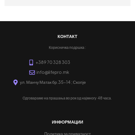
ПРОЧИТАЈ ПОВЕЌЕ
КОНТАКТ
Корисничка подршка :
+389 70 328 303
info@lifepro.mk
ул. Манчу Матак бр.35-14 ; Скопје
Одговараме на прашања во рок од најмногу
48 часа.
ИНФОРМАЦИИ
Политика за приватност