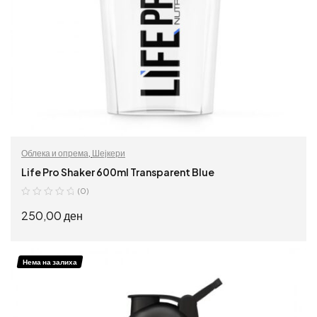
Облека и опрема
,
Шејкери
Life Pro Shaker 600ml Transparent Blue
(0)
250,00
ден
ПРОЧИТАЈ ПОВЕЌЕ
Нема на залиха