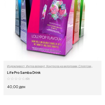
Издржливост
,
Интра воркаут
,
Контрола на килограми
,
Спортски
додатоци
Life Pro Samba Drink
(0)
40,00
ден
ИЗБЕРИ ОПЦИИ