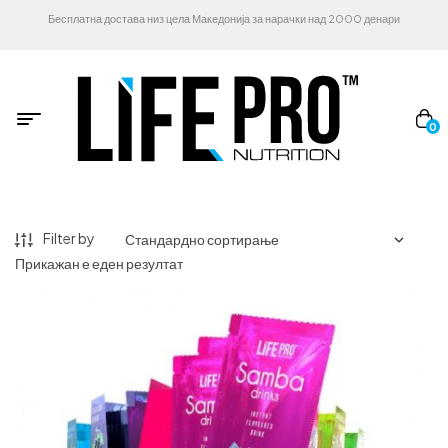
Бесплатна достава низ цела Македонија за нарачки над 2000 денари
0
Filter by
Прикажан е еден резултат