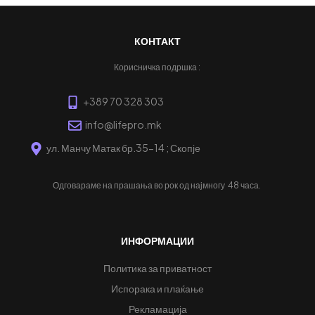
КОНТАКТ
Корисничка подршка :
+389 70 328 303
info@lifepro.mk
ул. Манчу Матак бр.35-14 ; Скопје
Одговараме на прашања во рок од најмногу
48 часа.
ИНФОРМАЦИИ
Политика за приватност
Испорака и плаќање
Рекламација