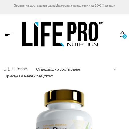
Бесплатна достава низ цела Македонија за нарачки над 2000 денари
0
Filter by
Прикажан е еден резултат