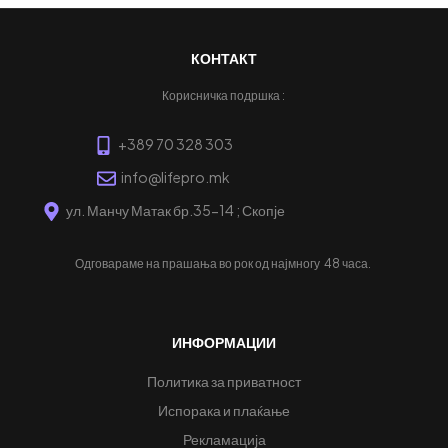
КОНТАКТ
Корисничка подршка :
+389 70 328 303
info@lifepro.mk
ул. Манчу Матак бр.35-14 ; Скопје
Одговараме на прашања во рок од најмногу
48 часа.
ИНФОРМАЦИИ
Политика за приватност
Испорака и плаќање
Рекламација