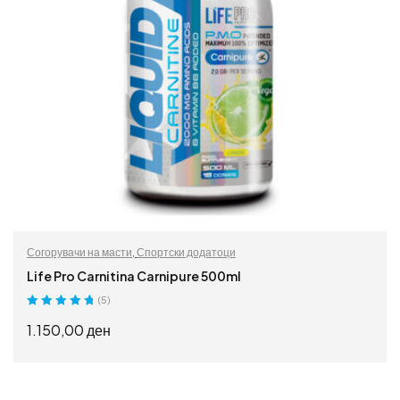
Согорувачи на масти
,
Спортски додатоци
Life Pro Carnitina Carnipure 500ml
(5)
Оценето
5.00
1.150,00
ден
од 5
ПРОЧИТАЈ ПОВЕЌЕ