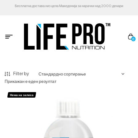
Бесплатна достава низ цела Македонија за нарачки над 2000 денари
0
Filter by
Прикажан е еден резултат
Нема на залиха