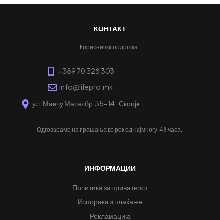
КОНТАКТ
Корисничка подршка :
+389 70 328 303
info@lifepro.mk
ул. Манчу Матак бр.35-14 ; Скопје
Одговараме на прашања во рок од најмногу
48 часа.
ИНФОРМАЦИИ
Политика за приватност
Испорака и плаќање
Рекламација