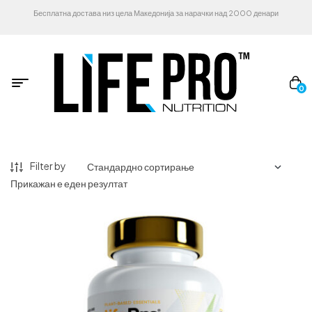
Бесплатна достава низ цела Македонија за нарачки над 2000 денари
0
Filter by
Прикажан е еден резултат