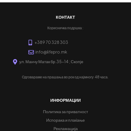
КОНТАКТ
Корисничка подршка :
+389 70 328 303
info@lifepro.mk
ул. Манчу Матак бр.35-14 ; Скопје
Одговараме на прашања во рок од најмногу
48 часа.
ИНФОРМАЦИИ
Политика за приватност
Испорака и плаќање
Рекламација