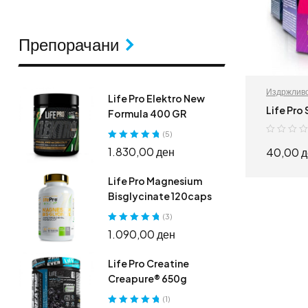
Препорачани
Издржлив
Life Pro Elektro New
килограми
Life Pro
Formula 400 GR
(5)
Оценето
5.00
1.830,00
ден
40,00
д
од 5
Life Pro Magnesium
Bisglycinate 120caps
(3)
Оценето
5.00
1.090,00
ден
од 5
Life Pro Creatine
Creapure® 650g
(1)