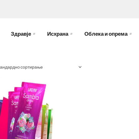
Здравје
Исхрана
Облека и опрема