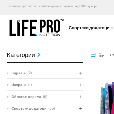
Бесплатна достава низ цела Македонија за нарачки над 2000 денари
Спортски додатоци
Категории
Здравје
(2)
Исхрана
(1)
Облека и опрема
(5)
Спортски додатоци
(33)