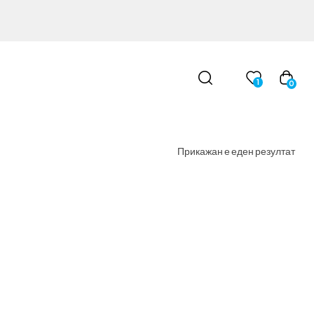
1
0
Прикажан е еден резултат