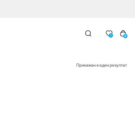
1
0
Прикажан е еден резултат