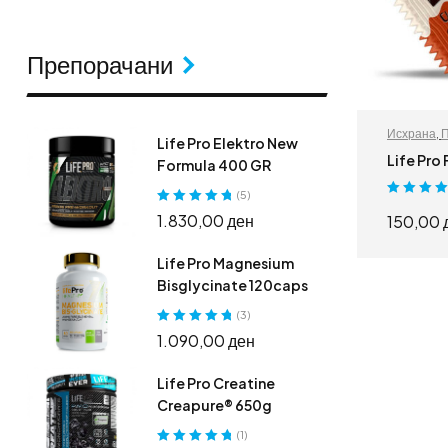
Препорачани
Исхрана
,
П
Life Pro Elektro New
Спортски 
Life Pro
Formula 400 GR
(5)
Оценето
5.0
Оценето
5.00
1.830,00
ден
150,00
од 5
од 5
Life Pro Magnesium
Bisglycinate 120caps
(3)
Оценето
5.00
1.090,00
ден
од 5
Life Pro Creatine
Creapure® 650g
(1)