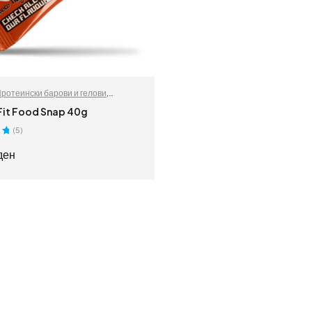
ротеински барови и гелови
,
додатоци
 Fit Food Snap 40g
(5)
0
ден
ИЗБЕРИ ОПЦИИ