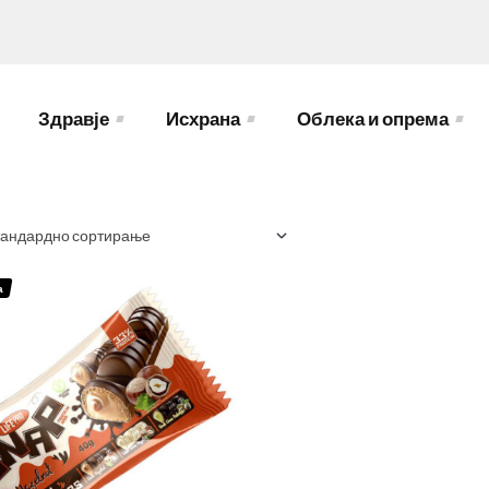
Здравје
Исхрана
Облека и опрема
а