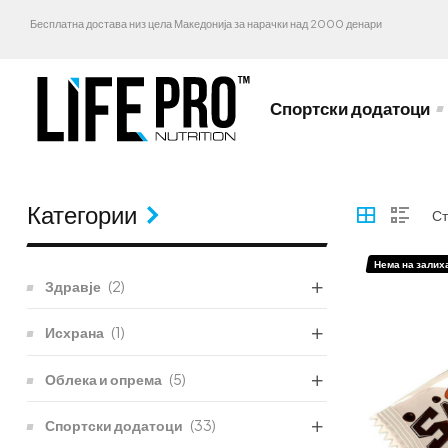
Бесплатна достава низ цела Македонија за нарачки над 2000 денари
Спортски додатоци
Категории
Нема на залих
Здравје
(2)
Исхрана
(1)
Облека и опрема
(5)
Спортски додатоци
(33)