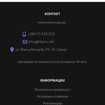
КОНТАКТ
Корисничка подршка :
+389 70 328 303
info@lifepro.mk
ул. Манчу Матак бр.35-14 ; Скопје
Одговараме на прашања во рок од најмногу
48 часа.
ИНФОРМАЦИИ
Политика за приватност
Испорака и плаќање
Рекламација