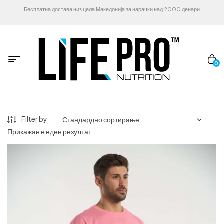
Бесплатна достава низ цела Македонија за нарачки над 2000 денари
0
Filter by
Прикажан е еден резултат