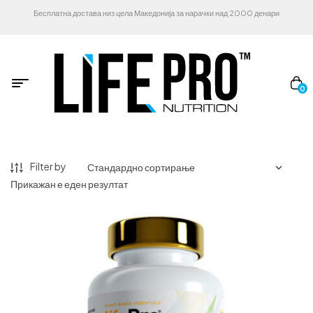
Бесплатна достава низ цела Македонија за нарачки над 2000 денари
0
Filter by
Прикажан е еден резултат