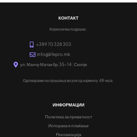
КОНТАКТ
Корисничка подршка :
+389 70 328 303
info@lifepro.mk
ул. Манчу Матак бр.35-14 ; Скопје
Одговараме на прашања во рок од најмногу
48 часа.
ИНФОРМАЦИИ
Политика за приватност
Испорака и плаќање
Рекламација