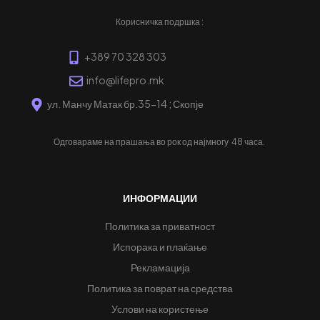
Корисничка подршка :
+389 70 328 303
info@lifepro.mk
ул. Манчу Матак бр.35-14 ; Скопје
Одговараме на прашања во рок од најмногу
48 часа.
ИНФОРМАЦИИ
Политика за приватност
Испорака и плаќање
Рекламација
Политика за поврат на средства
Услови на користење