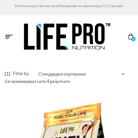
Бесплатна достава низ цела Македонија за нарачки над 2000 денари
0
Filter by
Се прикажуваат сите 4 резултати