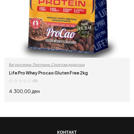
Веј протеини
,
Протеини
,
Спортски додатоци
Life Pro Whey Procao Gluten Free 2kg
(0)
4.300,00
ден
ИЗБЕРИ ОПЦИИ
КОНТАКТ