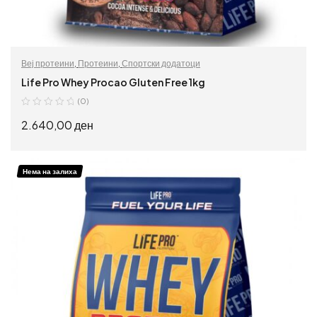
Веј протеини
,
Протеини
,
Спортски додатоци
Life Pro Whey Procao Gluten Free 1kg
(0)
2.640,00
ден
ИЗБЕРИ ОПЦИИ
Нема на залиха