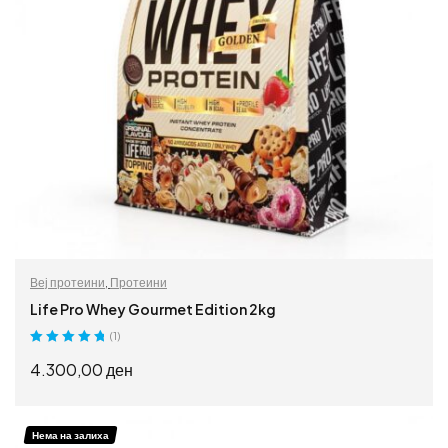
Веј протеини
,
Протеини
Life Pro Whey Gourmet Edition 2kg
(1)
Оценето
5.00
4.300,00
ден
од 5
ИЗБЕРИ ОПЦИИ
Нема на залиха