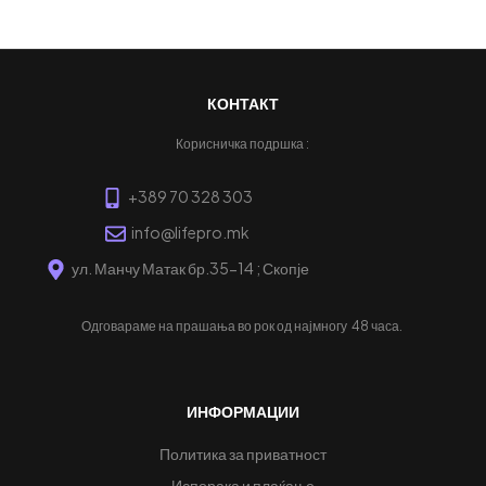
ДОДАЈ ВО КОШНИЦА
КОНТАКТ
Корисничка подршка :
+389 70 328 303
info@lifepro.mk
ул. Манчу Матак бр.35-14 ; Скопје
Одговараме на прашања во рок од најмногу
48 часа.
ИНФОРМАЦИИ
Политика за приватност
Испорака и плаќање