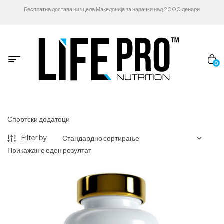
Бесплатна достава низ цела Македонија за нарачки над 2000 денари
0
Спортски додатоци
Filter by
Прикажан е еден резултат