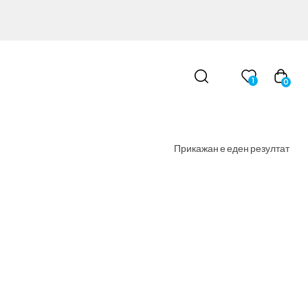
1
0
Прикажан е еден резултат