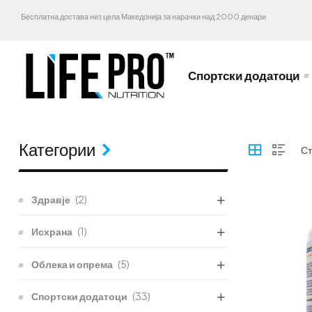
Бесплатна достава низ цела Македонија за нарачки над 2000 денари
Спортски додатоци
Категории
Здравје
(2)
Исхрана
(1)
Облека и опрема
(5)
Спортски додатоци
(33)