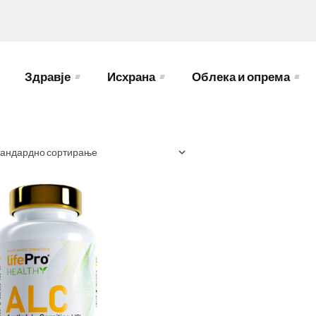
Здравје
Исхрана
Облека и опрема