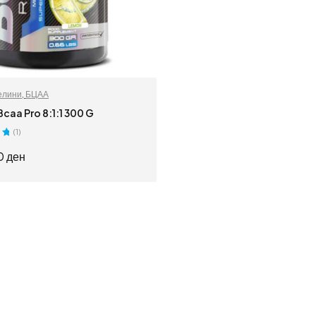
елини
,
БЦАА
Bcaa Pro 8:1:1 300 G
(1)
0
00
ден
ИЗБЕРИ ОПЦИИ