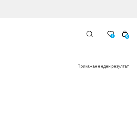
1
0
Прикажан е еден резултат