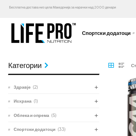
Бесплатна достава низ цела Македонија за нарачки над 2000 денари
Спортски додатоци
Категории
Здравје
(2)
Исхрана
(1)
Облека и опрема
(5)
Спортски додатоци
(33)