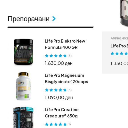
Препорачани
Амино кис
Life Pro Elektro New
Life Pro 
Formula 400 GR
(5)
Оценето
5.0
Оценето
5.00
1.830,00
ден
1.350,
од 5
од 5
Life Pro Magnesium
Bisglycinate 120caps
(3)
Оценето
5.00
1.090,00
ден
од 5
Life Pro Creatine
Creapure® 650g
(1)