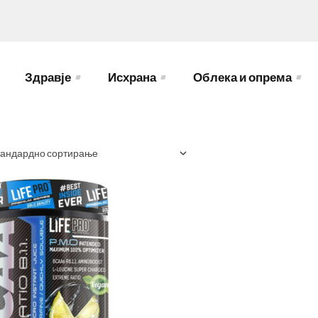
Здравје
Исхрана
Облека и опрема