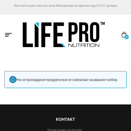
Бесплатна достава низ цела Македонија за нарачки над 2000 денари
0
Не се пронајдени продукти кои се совпаѓаат на вашиот избор.
КОНТАКТ
Корисничка подршка :