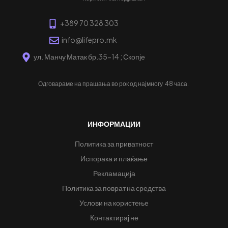
+389 70 328 303
info@lifepro.mk
ул. Манчу Матак бр.35-14 ; Скопје
Одговараме на прашања во рок од најмногу
48 часа.
ИНФОРМАЦИИ
Политика за приватност
Испорака и плаќање
Рекламација
Политика за поврат на средства
Услови на користење
Контактирај не