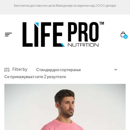
Бесплатна достава низ цела Македонија за нарачки над 2000 денари
0
Filter by
Се прикажуваат сите 2 резултати